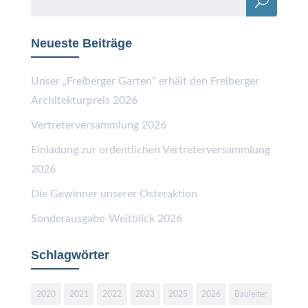
Neueste Beiträge
Unser „Freiberger Garten“ erhält den Freiberger
Architekturpreis 2026
Vertreterversammlung 2026
Einladung zur ordentlichen Vertreterversammlung
2026
Die Gewinner unserer Osteraktion
Sonderausgabe-Weitblick 2026
Schlagwörter
2020
2021
2022
2023
2025
2026
Bauleiter