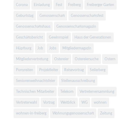
Corona
Einladung
Fest
Freiberg
Freiberger Garten
Geburtstag
Genossenschaft
Genossenschaftsfest
Genossenschaftshaus
Genossenschaftsmagazin
Geschäftsbericht
Gewinnspiel
Haus der Generationen
Hüpfburg
Job
Jobs
Mitgliedermagazin
Mitgliedervertretung
Ostereier
Ostereiersuche
Ostern
Ponyreiten
Projektleiter
Reisevortrag
Seilerberg
Seniorenweihnachtsfeier
Stellenausschreibung
Technischen Mitarbeiter
Telekom
Vertreterversammlung
Vertreterwahl
Vortrag
Weitblick
WG
wohnen
wohnen-in-freiberg
Wohnungsgenossenschaft
Zeitung