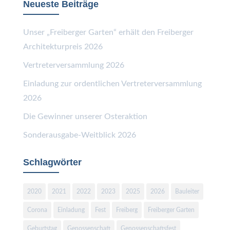
Neueste Beiträge
Unser „Freiberger Garten“ erhält den Freiberger
Architekturpreis 2026
Vertreterversammlung 2026
Einladung zur ordentlichen Vertreterversammlung
2026
Die Gewinner unserer Osteraktion
Sonderausgabe-Weitblick 2026
Schlagwörter
2020
2021
2022
2023
2025
2026
Bauleiter
Corona
Einladung
Fest
Freiberg
Freiberger Garten
Geburtstag
Genossenschaft
Genossenschaftsfest