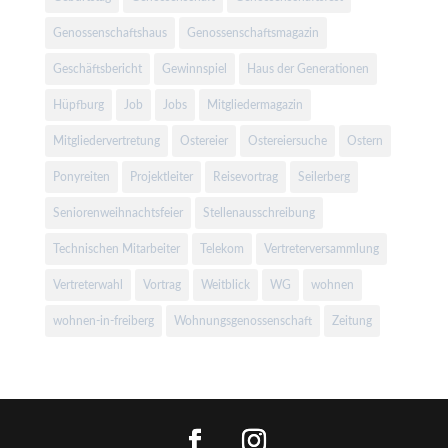
Genossenschaftshaus
Genossenschaftsmagazin
Geschäftsbericht
Gewinnspiel
Haus der Generationen
Hüpfburg
Job
Jobs
Mitgliedermagazin
Mitgliedervertretung
Ostereier
Ostereiersuche
Ostern
Ponyreiten
Projektleiter
Reisevortrag
Seilerberg
Seniorenweihnachtsfeier
Stellenausschreibung
Technischen Mitarbeiter
Telekom
Vertreterversammlung
Vertreterwahl
Vortrag
Weitblick
WG
wohnen
wohnen-in-freiberg
Wohnungsgenossenschaft
Zeitung