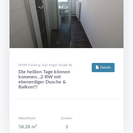
09599 Freiberg, Karl-Kegel-Straße 86
Details
Die heißen Tage können
kommen…2-RW mit
ebenerdiger Dusche &
Balkon!!!
Wohnfläche:
Zimmer:
58,28 m²
3