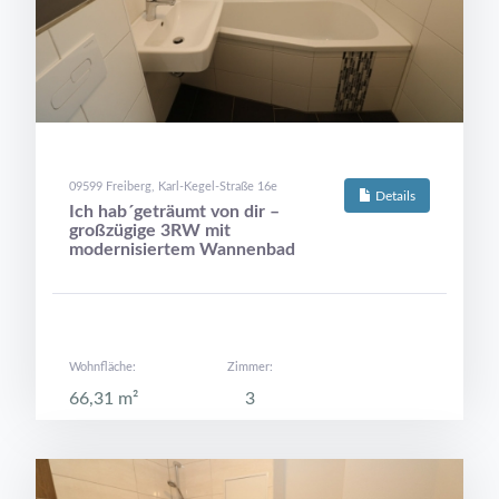
09599 Freiberg, Karl-Kegel-Straße 16e
Details
Ich hab´geträumt von dir –
großzügige 3RW mit
modernisiertem Wannenbad
Wohnfläche:
Zimmer:
66,31 m²
3