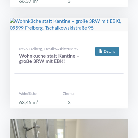
66,37 m²
3
09599 Freiberg, Tschaikowskistraße 95
Details
Wohnküche statt Kantine –
große 3RW mit EBK!
Wohnfläche:
Zimmer:
63,45 m²
3