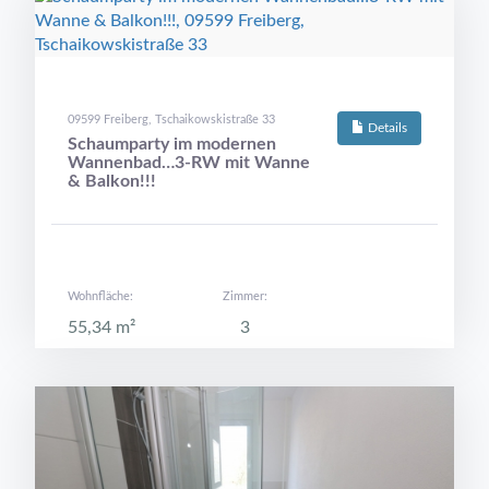
09599 Freiberg, Tschaikowskistraße 33
Details
Schaumparty im modernen
Wannenbad…3-RW mit Wanne
& Balkon!!!
Wohnfläche:
Zimmer:
55,34 m²
3