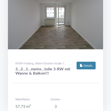
09599 Freiberg, Albert-Einstein-Straße 7
Details
3…2…1…meins…tolle 3-RW mit
Wanne & Balkon!!!
Wohnfläche:
Zimmer:
57,73 m²
3