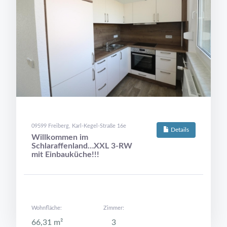
09599 Freiberg, Karl-Kegel-Straße 16e
Details
Willkommen im
Schlaraffenland…XXL 3-RW
mit Einbauküche!!!
Wohnfläche:
Zimmer:
66,31 m²
3