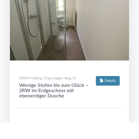
09599 Freiberg, Franz-Kögler-Ring 31
Details
Wenige Stufen bis zum Glück –
2RW im Erdgeschoss mit
ebenerdiger Dusche
© 2022 Wohnungsgenossenschaft Freiberg eG I All
rights reserved.
Wohnfläche:
Zimmer:
46,41 m²
2