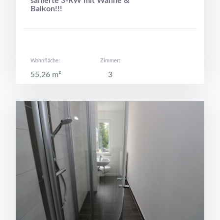
sanierte 3-RW mit Wanne &
Balkon!!!
Wohnfläche:
Zimmer:
55,26 m²
3