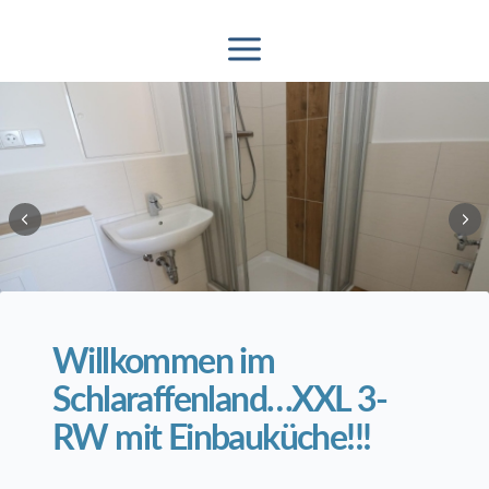
2
/
17
Willkommen im
Schlaraffenland…XXL 3-
RW mit Einbauküche!!!