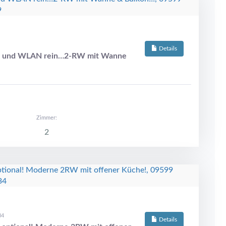
Details
en und WLAN rein…2-RW mit Wanne
Zimmer:
2
34
Details