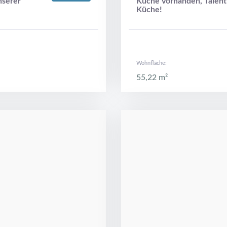
nserer
Küche vorhanden, Talent
Küche!
Wohnfläche:
55,22 m²
09599 Freiberg, Thomas-Mann-Straß
Details
 Wanne!
Jeder braucht eine Inse
Dusche im EG!!!