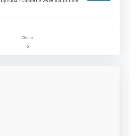
 optional! Moderne 2RW mit offener
Zimmer:
2
e 21
Details
l…moderne 3-RW mit ebenerdiger