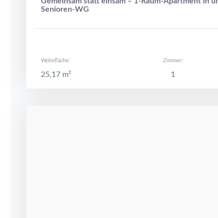
Gemeinsam statt einsam – 1-Raum-Apartment in u
Senioren-WG
Wohnfläche:
Zimmer:
25,17 m²
1
09599 Freiberg, Karl-Günzel-Straße 29
Quadratmeter mit Charakter – moderne 2RW mit
Wohnfläche:
Zimmer: