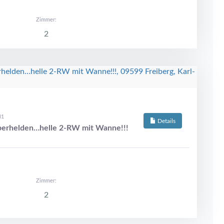
Zimmer:
2
31
Details
erhelden…helle 2-RW mit Wanne!!!
Zimmer:
2