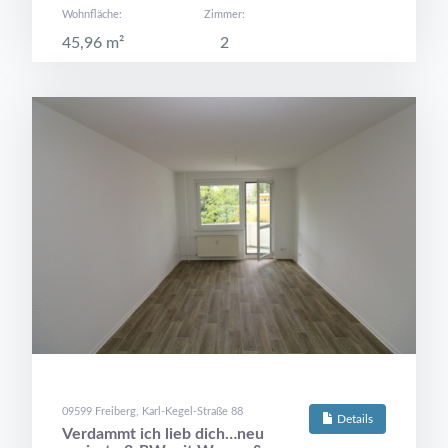
Wohnfläche:
Zimmer:
45,96 m²
2
09599 Freiberg, Karl-Kegel-Straße 88
Details
Verdammt ich lieb dich…neu