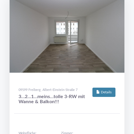
09599 Freiberg, Albert-Einstein-Straße 7
Details
3…2…1…meins…tolle 3-RW mit
Wanne & Balkon!!!
Wohnfläche:
Zimmer: