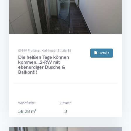
09599 Freiberg, Karl-Kegel-Straße 86
Details
Die heißen Tage können
kommen…2-RW mit
ebenerdiger Dusche &
Balkon!!!
Wohnfläche:
Zimmer:
58,28 m²
3