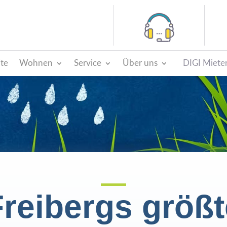
ite
Wohnen
Service
Über uns
DIGI Mieter
Freibergs größt