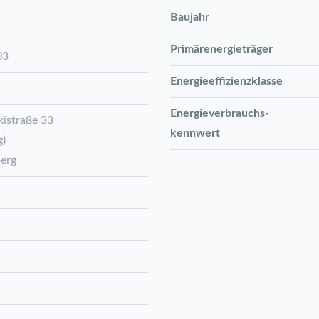
Baujahr
Primärenergieträger
03
Energie­effizienz­klasse
Energie­verbrauchs­
istraße 33
kennwert
g)
berg