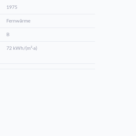
1975
Fernwärme
B
72 kWh/(m²·a)