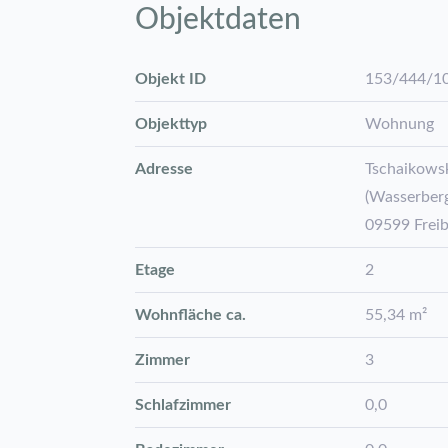
Objektdaten
Objekt ID
153/444/1
Objekttyp
Wohnung
Adresse
Tschaikowsk
(Wasserber
09599 Frei
Etage
2
Wohnfläche ca.
55,34 m²
Zimmer
3
Schlafzimmer
0,0