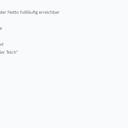
er Netto fußläufig erreichbar
e
ad
er Teich"