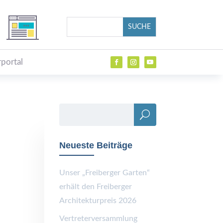
portal
Neueste Beiträge
Unser „Freiberger Garten“
erhält den Freiberger
Architekturpreis 2026
Vertreterversammlung