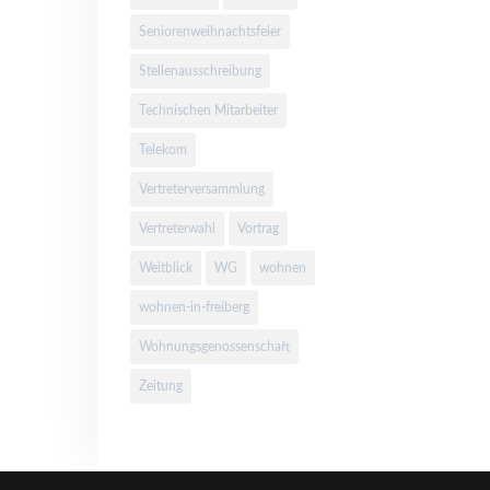
Seniorenweihnachtsfeier
Stellenausschreibung
Technischen Mitarbeiter
Telekom
Vertreterversammlung
Vertreterwahl
Vortrag
Weitblick
WG
wohnen
wohnen-in-freiberg
Wohnungsgenossenschaft
Zeitung