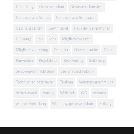
Geburtstag
Genossenschaft
Genossenschaftsfest
Genossenschaftshaus
Genossenschaftsmagazin
Geschäftsbericht
Gewinnspiel
Haus der Generationen
Hüpfburg
Job
Jobs
Mitgliedermagazin
Mitgliedervertretung
Ostereier
Ostereiersuche
Ostern
Ponyreiten
Projektleiter
Reisevortrag
Seilerberg
Seniorenweihnachtsfeier
Stellenausschreibung
Technischen Mitarbeiter
Telekom
Vertreterversammlung
Vertreterwahl
Vortrag
Weitblick
WG
wohnen
wohnen-in-freiberg
Wohnungsgenossenschaft
Zeitung