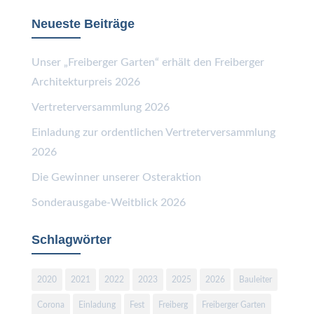
Neueste Beiträge
Unser „Freiberger Garten“ erhält den Freiberger
Architekturpreis 2026
Vertreterversammlung 2026
Einladung zur ordentlichen Vertreterversammlung
2026
Die Gewinner unserer Osteraktion
Sonderausgabe-Weitblick 2026
Schlagwörter
2020
2021
2022
2023
2025
2026
Bauleiter
Corona
Einladung
Fest
Freiberg
Freiberger Garten