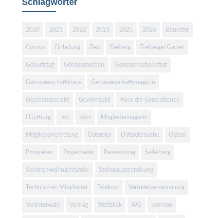
Schlagwörter
2020
2021
2022
2023
2025
2026
Bauleiter
Corona
Einladung
Fest
Freiberg
Freiberger Garten
Geburtstag
Genossenschaft
Genossenschaftsfest
Genossenschaftshaus
Genossenschaftsmagazin
Geschäftsbericht
Gewinnspiel
Haus der Generationen
Hüpfburg
Job
Jobs
Mitgliedermagazin
Mitgliedervertretung
Ostereier
Ostereiersuche
Ostern
Ponyreiten
Projektleiter
Reisevortrag
Seilerberg
Seniorenweihnachtsfeier
Stellenausschreibung
Technischen Mitarbeiter
Telekom
Vertreterversammlung
Vertreterwahl
Vortrag
Weitblick
WG
wohnen