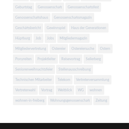
Geburtstag
Genossenschaft
Genossenschaftsfest
Genossenschaftshaus
Genossenschaftsmagazin
Geschäftsbericht
Gewinnspiel
Haus der Generationen
Hüpfburg
Job
Jobs
Mitgliedermagazin
Mitgliedervertretung
Ostereier
Ostereiersuche
Ostern
Ponyreiten
Projektleiter
Reisevortrag
Seilerberg
Seniorenweihnachtsfeier
Stellenausschreibung
Technischen Mitarbeiter
Telekom
Vertreterversammlung
Vertreterwahl
Vortrag
Weitblick
WG
wohnen
wohnen-in-freiberg
Wohnungsgenossenschaft
Zeitung