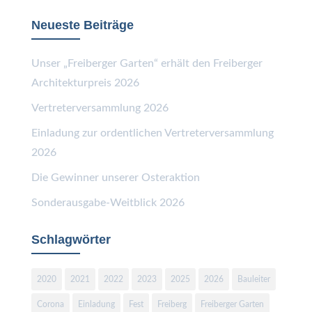
Neueste Beiträge
Unser „Freiberger Garten“ erhält den Freiberger
Architekturpreis 2026
Vertreterversammlung 2026
Einladung zur ordentlichen Vertreterversammlung
2026
Die Gewinner unserer Osteraktion
Sonderausgabe-Weitblick 2026
Schlagwörter
2020
2021
2022
2023
2025
2026
Bauleiter
Corona
Einladung
Fest
Freiberg
Freiberger Garten