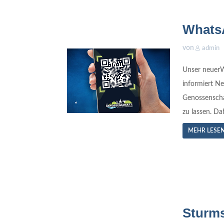
WhatsA
von
admin
Unser neuerW
informiert N
Genossenschaf
zu lassen. Da
MEHR LESE
Sturm