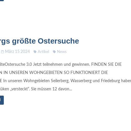
rgs größte Ostersuche
März 15 2024
Artikel
News
ößteOstersuche 3.0 Jetzt teilnehmen und gewinnen. FINDEN SIE DIE
N IN UNSEREN WOHNGEBIETEN SO FUNKTIONIERT DIE
n unseren Wohngebieten Seilerberg, Wasserberg und Friedeburg habe
üken „versteckt“. Sie müssen 12 davon...
N