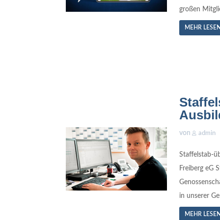
großen Mitgli
MEHR LESE
Staffe
Ausbi
von
admin
Staffelstab-
Freiberg eG 
Genossenscha
in unserer Ge
MEHR LESE