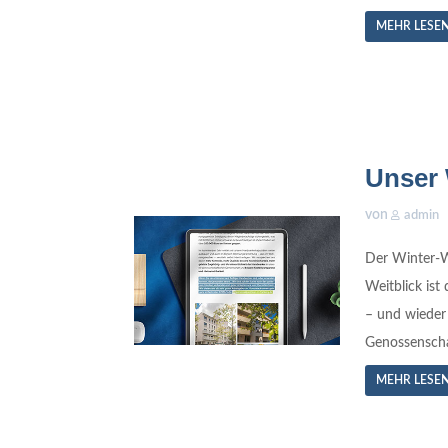
MEHR LESE
Unser 
von
admin
Der Winter-W
Weitblick ist
– und wieder
Genossenschaf
MEHR LESE