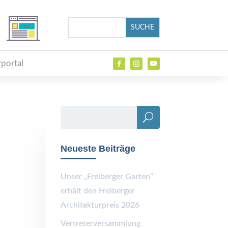
portal
Neueste Beiträge
Unser „Freiberger Garten“
erhält den Freiberger
Architekturpreis 2026
Vertreterversammlung