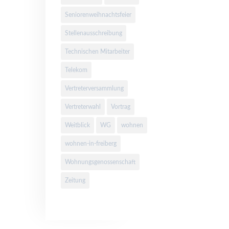
Seniorenweihnachtsfeier
Stellenausschreibung
Technischen Mitarbeiter
Telekom
Vertreterversammlung
Vertreterwahl
Vortrag
Weitblick
WG
wohnen
wohnen-in-freiberg
Wohnungsgenossenschaft
Zeitung