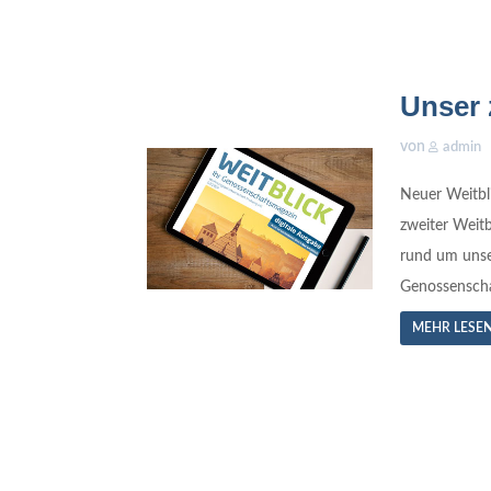
Unser 
von
admin
Neuer Weitbl
zweiter Weitb
rund um unse
Genossenschaf
MEHR LESE