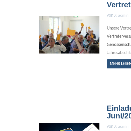
Vertre
von
admin
Unsere Vertr
Vertreterver
Genossenscha
Jahresabschlu
MEHR LESE
Einlad
Juni/2
von
admin