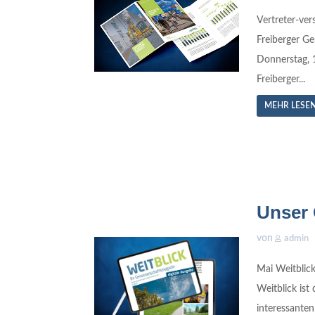
Vertreter-ve
Freiberger G
Donnerstag, 
Freiberger...
MEHR LESE
Unser 
von
admin
Mai Weitblic
Weitblick ist
interessante