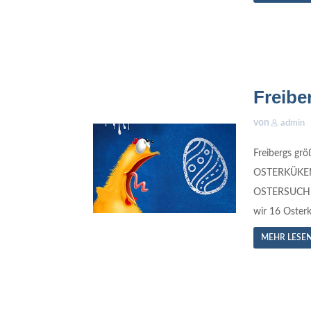
Freibe
von
admin
Freibergs gr
OSTERKÜKE
OSTERSUCHE I
wir 16 Osterk
MEHR LESE