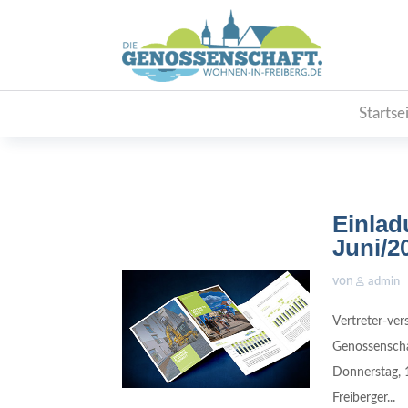
Startse
Einlad
Juni/2
von
admin
Vertreter-ve
Genossenscha
Donnerstag, 
Freiberger...