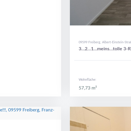
09599 Freiberg, Albert-Einstein-Stra
3…2…1…meins…tolle 3-R
Wohnfläche:
57,73 m²