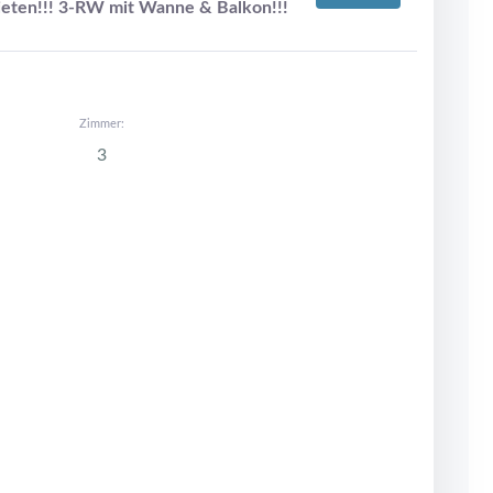
ieten!!! 3-RW mit Wanne & Balkon!!!
Zimmer:
3