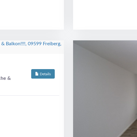
Details
che &