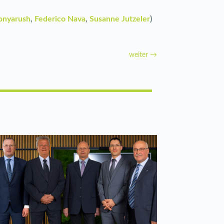
onyarush
,
Federico Nava
,
Susanne Jutzeler
)
weiter
→