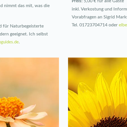
:
5,00 € für alle Gäste
Preis
d nimmt das mit, was die
inkl. Verkostung und Inform
Vorabfragen an Sigrid Mark
Tel. 01723704714 oder
elb
d für Naturbegeisterte
dern geeignet. Ich selbst
iguides.de
.