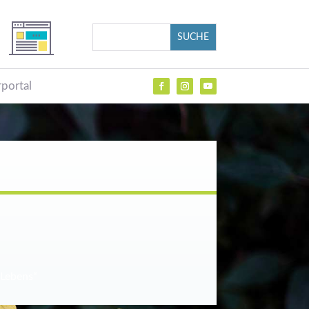
portal
 Lebens“