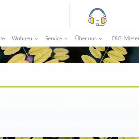
ite
Wohnen
Service
Über uns
DIGI Mieter
Einheimische Wildpflanzenkunde
– „Wer über Blumen (Pflanzen) nachdenkt, gerät an den Sinn des